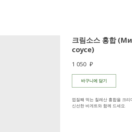
크림소스 홍합 (Мид
соусе)
₽
1 050
바구니에 담기
껍질째 먹는 칠레산 홍합을 크리
신선한 바게트와 함께 드세요.