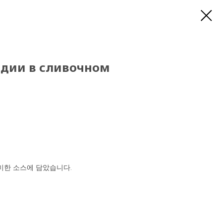
ии в сливочном
미한 소스에 담았습니다.