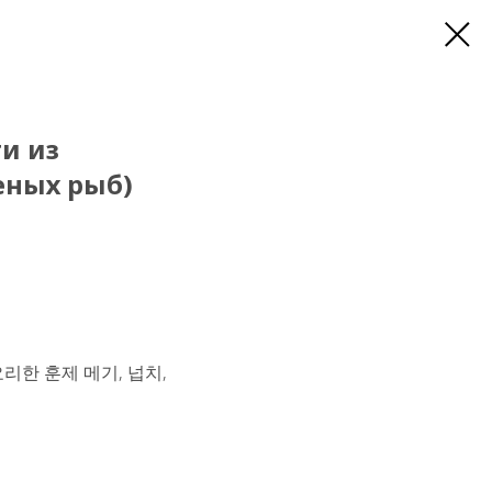
и из
еных рыб)
한 훈제 메기, 넙치,